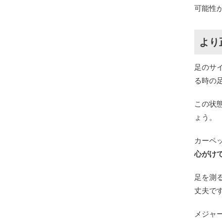
可能性
より
足のサ
る時の
この状
ょう。
カーペ
心がけ
足を測
丈夫で
メジャ