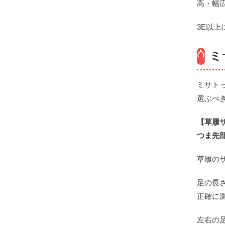
高・幅
3E以
ミ
ミサト
選ぶべ
【草履
つま先部
草履のサ
足の長
正確に
左右の