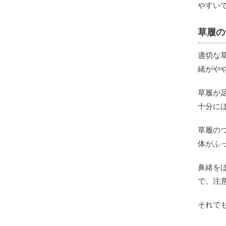
やすい
草履の
適切な
緒がや
草履が
十分に
草履の
体がふ
鼻緒を
で、注
それで