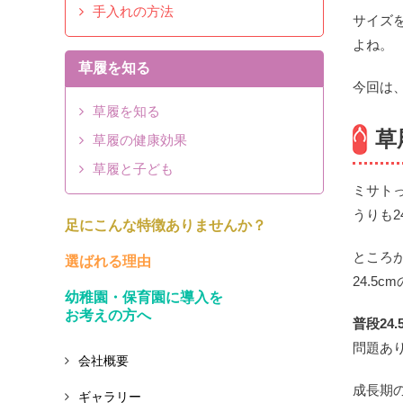
手入れの方法
サイズ
よね。
草履を知る
今回は
草履を知る
草
草履の健康効果
草履と子ども
ミサト
うりも2
足にこんな特徴ありませんか？
ところが
選ばれる理由
24.5
幼稚園・保育園に導入を
お考えの方へ
普段24
問題あ
会社概要
成長期
ギャラリー