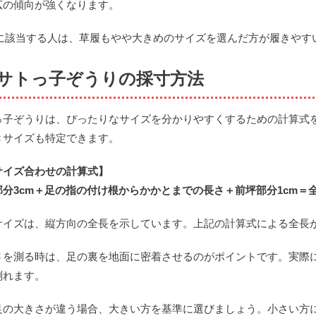
広の傾向が強くなります。
上に該当する人は、草履もやや大きめのサイズを選んだ方が履きやす
サトっ子ぞうりの採寸方法
っ子ぞうりは、ぴったりなサイズを分かりやすくするための計算式
きサイズも特定できます。
サイズ合わせの計算式】
分3cm＋足の指の付け根からかかとまでの長さ＋前坪部分1cm＝全
イズは、縦方向の全長を示しています。上記の計算式による全長が24
さを測る時は、足の裏を地面に密着させるのがポイントです。実際
測れます。
足の大きさが違う場合、大きい方を基準に選びましょう。小さい方