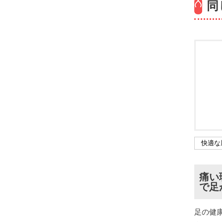
同
快適な
痛い
で足
足の健